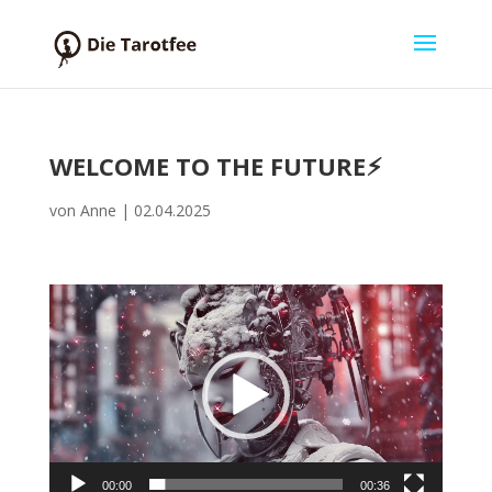
WELCOME TO THE FUTURE⚡︎
von
Anne
|
02.04.2025
Video-
Player
00:00
00:36