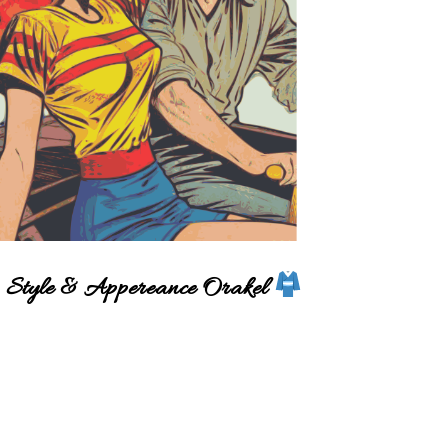
Style & Appereance Orakel