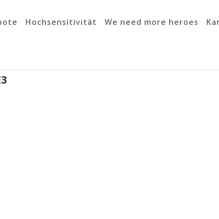
bote
Hochsensitivität
We need more heroes
Ka
E3