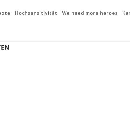
bote
Hochsensitivität
We need more heroes
Ka
TEN