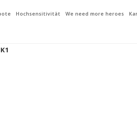
bote
Hochsensitivität
We need more heroes
Ka
CK1