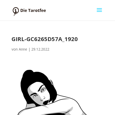
GIRL-GC6265D57A_1920
von
Anne
|
29.12.2022