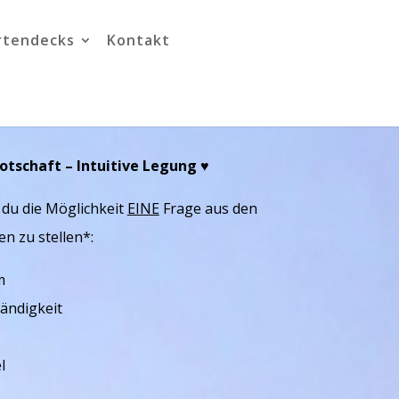
rtendecks
Kontakt
tschaft – Intuitive Legung ♥︎
 du die Möglichkeit
EINE
Frage aus den
n zu stellen*:
m
tändigkeit
l